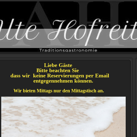
Liebe Gäste
Bitte beachten Sie
dass wir keine Reservierungen per Email
entgegennehmen können.
Wir bieten Mittags nur den Mittagstisch an.