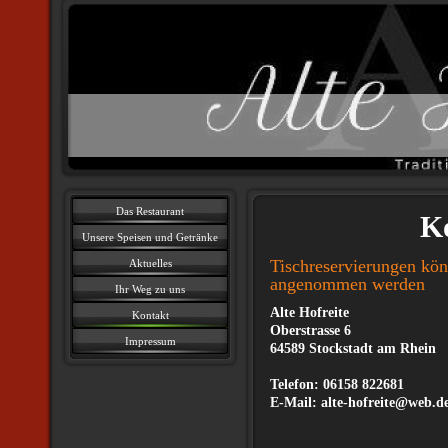
Das Restaurant
K
Unsere Speisen und Getränke
Tischreservierungen kön
Aktuelles
angenommen werden
Ihr Weg zu uns
Alte Hofreite
Kontakt
Oberstrasse 6
Impressum
64589 Stockstadt am Rhein
Telefon: 06158 822681
E-Mail: alte-hofreite@web.d